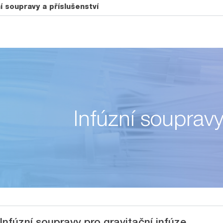
ní soupravy a příslušenství
Infúzní soupravy
Infúzní soupravy pro gravitační infúze