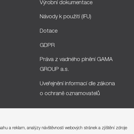
Výrobní dokumentace
Návody k použití (IFU)
Dotace
GDPR
Práva z vadného plnění GAMA
GROUP a.s.
Uveřejnění informací dle zákona
o ochraně oznamovatelů
sahu a reklam, analýzy návštěvnosti webových stránek a zjištění zdroje