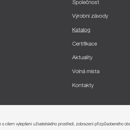
Společnost
Výrobní závody
Katalog
Certifikace
Aktuality
Volná místa
Kontakty
je s cílem vylepšení uživatelského prostředí, zobrazení přizpůsobeného ob