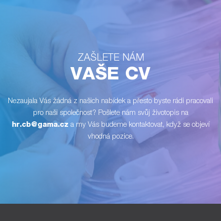
ZAŠLETE NÁM
VAŠE CV
Nezaujala Vás žádná z našich nabídek a přesto byste rádi pracovali
pro naši společnost? Pošlete nám svůj životopis na
hr.cb@gama.cz
a my Vás budeme kontaktovat, když se objeví
vhodná pozice.