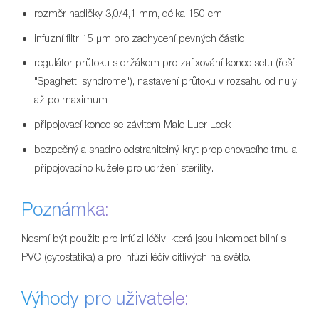
rozměr hadičky 3,0/4,1 mm, délka 150 cm
infuzní filtr 15 μm pro zachycení pevných částic
regulátor průtoku s držákem pro zafixování konce setu (řeší
"Spaghetti syndrome"), nastavení průtoku v rozsahu od nuly
až po maximum
připojovací konec se závitem Male Luer Lock
bezpečný a snadno odstranitelný kryt propichovacího trnu a
připojovacího kužele pro udržení sterility.
Poznámka:
Nesmí být použit: pro infúzi léčiv, která jsou inkompatibilní s
PVC (cytostatika) a pro infúzi léčiv citlivých na světlo.
Výhody pro uživatele: