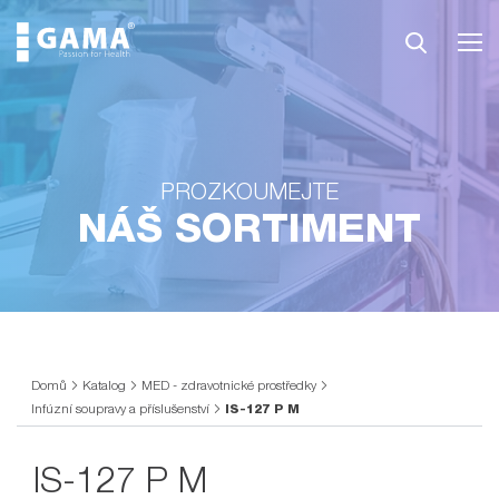
PROZKOUMEJTE
NÁŠ SORTIMENT
Domů
Katalog
MED - zdravotnické prostředky
Infúzní soupravy a příslušenství
IS-127 P M
IS-127 P M