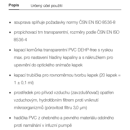
Popis
Určený účel použití
souprava splňuje požadavky normy ČSN EN ISO 8536-8
propichovací trn transparentní, rozměry podle ČSN EN ISO
8536-4
kapací komůrka transparentní PVC DEHP-free s ryskou
max. pro nastavení hladiny kapaliny a s nákružkem pro
upevnění do optického snímače kapek
kapací trubička pro rovnoměrnou tvorbu kapek (20 kapek =
1 ± 0,1 ml)
prostředek pro přívod vzduchu (zavzdušňovač) opatřen
vzduchovým, hydrofóbním filtrem proti vniknutí
mikroorganizmů (pórovitost filtru 3,0 μm)
hadička PVC z ohebného a pevného materiálu odolného
proti namáhání v infuzní pumpě