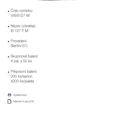
Číslo výrobku:
V606127-M
Název (zkratka):
IS-127 P M
Provedení:
Sterilní-EO
Skupinové balení:
4 bal. x 50 ks
Přepravní balení:
200 ks/karton
4200 ks/paleta
Vytisknout
Návod k použití