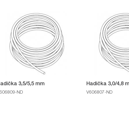
adička 3,5/5,5 mm
Hadička 3,0/4,8 
606809-ND
V606807-ND