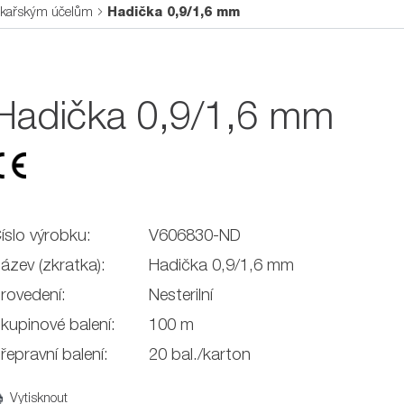
ékařským účelům
Hadička 0,9/1,6 mm
Hadička 0,9/1,6 mm
íslo výrobku:
V606830-ND
ázev (zkratka):
Hadička 0,9/1,6 mm
rovedení:
Nesterilní
kupinové balení:
100 m
řepravní balení:
20 bal./karton
Vytisknout