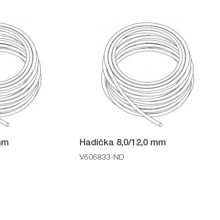
mm
Hadička 8,0/12,0 mm
V606833-ND