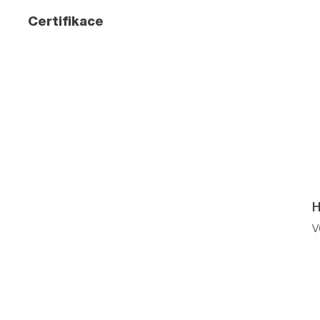
Certifikace
H
V