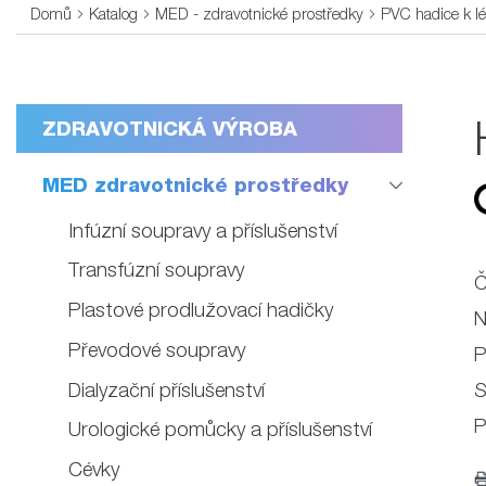
Domů
Katalog
MED - zdravotnické prostředky
PVC hadice k l
ZDRAVOTNICKÁ VÝROBA
MED zdravotnické prostředky
Infúzní soupravy a příslušenství
Transfúzní soupravy
Č
Plastové prodlužovací hadičky
N
Převodové soupravy
P
Dialyzační příslušenství
S
P
Urologické pomůcky a příslušenství
Cévky