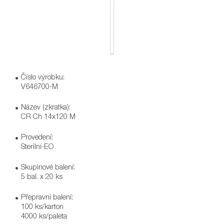
Číslo výrobku:
V646700-M
Název (zkratka):
CR Ch 14x120 M
Provedení:
Sterilní-EO
Skupinové balení:
5 bal. x 20 ks
Přepravní balení:
100 ks/karton
4000 ks/paleta