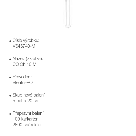
Číslo výrobku:
V646740-M
Název (zkratka):
CO Ch 10 M
Provedení:
Sterilní-EO
Skupinové balení:
5 bal. x 20 ks
Přepravní balení:
100 ks/karton
2800 ks/paleta