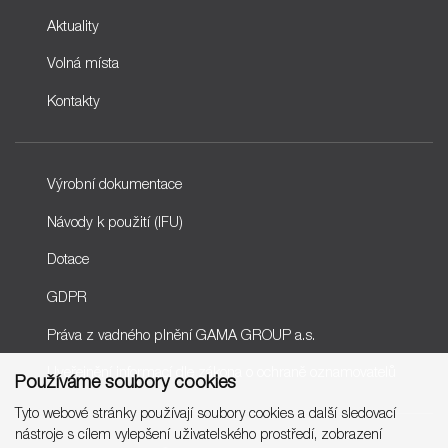
Aktuality
Volná místa
Kontakty
Výrobní dokumentace
Návody k použití (IFU)
Dotace
GDPR
Práva z vadného plnění GAMA GROUP a.s.
Uveřejnění informací dle zákona o ochraně oznamovatelů
Používáme soubory cookies
Tyto webové stránky používají soubory cookies a další sledovací
nástroje s cílem vylepšení uživatelského prostředí, zobrazení