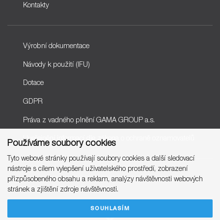
Kontakty
Výrobní dokumentace
Návody k použití (IFU)
Dotace
GDPR
Práva z vadného plnění GAMA GROUP a.s.
Uveřejnění informací dle zákona o ochraně oznamovatelů
Používáme soubory cookies
Tyto webové stránky používají soubory cookies a další sledovací
nástroje s cílem vylepšení uživatelského prostředí, zobrazení
Copyright © 2007-2026 GAMA GROUP, a.s.
přizpůsobeného obsahu a reklam, analýzy návštěvnosti webových
stránek a zjištění zdroje návštěvnosti.
SOUHLASÍM