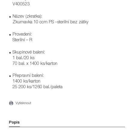
V400523
Název (zkratka):
Zkumavka 10 ccm PS –sterilní bez zátky
Provedení:
Sterilní – R
Skupinové balení:
1 bal./20 ks
70 bal. x 1400 ks/karton
Přepravní balení:
1400 ks/karton
25 200 ks/1260 bal./paleta
Vytisknout
Popis