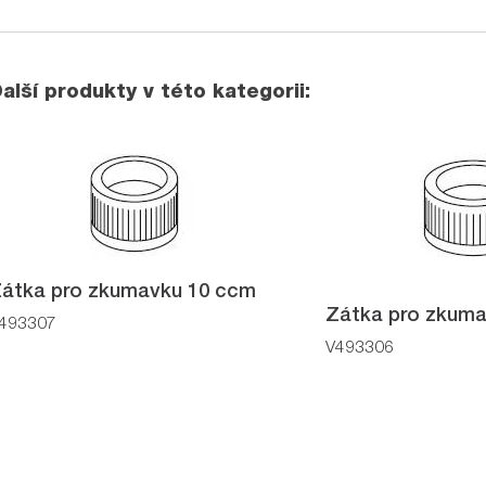
alší produkty v této kategorii:
átka pro zkumavku 10 ccm
Zátka pro zkum
493307
V493306