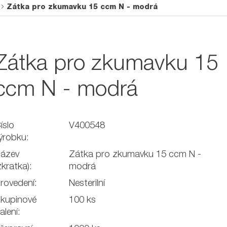
Zátka pro zkumavku 15 ccm N - modrá
Zátka pro zkumavku 15
ccm N - modrá
íslo
V400548
ýrobku:
ázev
Zátka pro zkumavku 15 ccm N -
zkratka):
modrá
rovedení:
Nesterilní
kupinové
100 ks
alení: