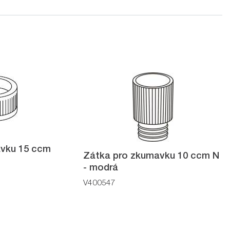
avku 15 ccm
Zátka pro zkumavku 10 ccm N
- modrá
V400547