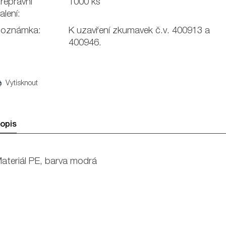
řepravní
1000 ks
alení:
oznámka:
K uzavření zkumavek č.v. 400913 a
400946.
Vytisknout
opis
ateriál PE, barva modrá