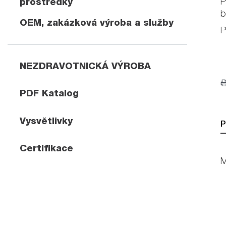
P
prostředky
b
OEM, zakázková výroba a služby
P
NEZDRAVOTNICKÁ VÝROBA
PDF Katalog
Vysvětlivky
P
Certifikace
M