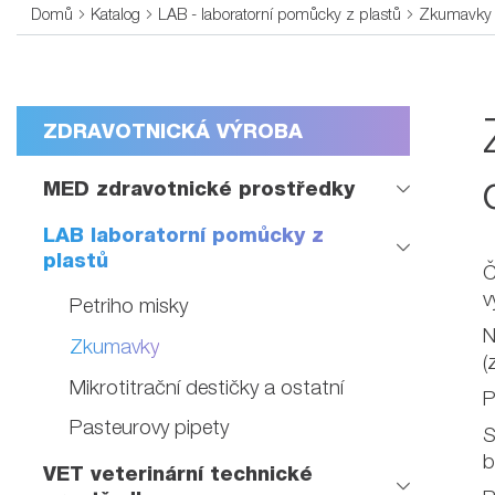
Domů
Katalog
LAB - laboratorní pomůcky z plastů
Zkumavky
ZDRAVOTNICKÁ VÝROBA
MED zdravotnické prostředky
LAB laboratorní pomůcky z
plastů
Č
v
Petriho misky
N
Zkumavky
(
Mikrotitrační destičky a ostatní
P
Pasteurovy pipety
S
b
VET veterinární technické