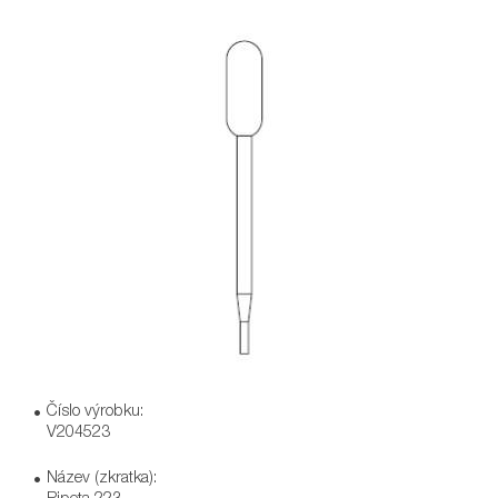
Číslo výrobku:
V204523
Název (zkratka):
Pipeta 223