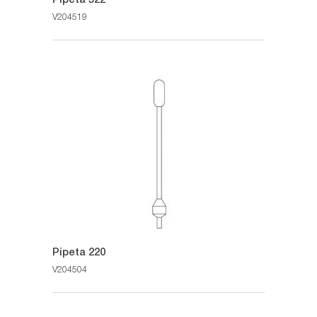
V204519
Pipeta 220
V204504