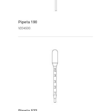
Pipeta 190
V204500
Pipeta 522