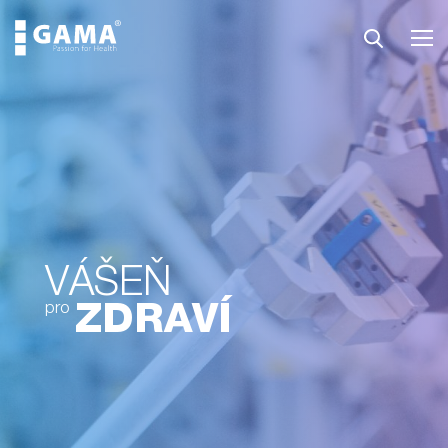
VÁŠEŇ
ZDRAVÍ
pro