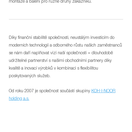
montáže a balení pro různé druhy zákazníků.
Díky finanční stabilitě společnosti, neustálým investicím do
moderních technologií a odborného růstu našich zaměstnanců
se nám daří naplňovat vizi naší společnosti = dlouhodobě
udržitelné partnerství s našimi obchodními partnery díky
kvalitě a inovací výrobků v kombinaci s flexibilitou
poskytovaných služeb.
Od roku 2007 je společnost součástí skupiny
KOH-I-NOOR
holding a.s.